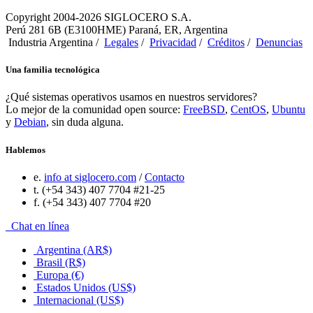
Copyright 2004-2026 SIGLOCERO S.A.
Perú 281 6B (E3100HME) Paraná, ER, Argentina
Industria Argentina /
Legales
/
Privacidad
/
Créditos
/
Denuncias
Una familia tecnológica
¿Qué sistemas operativos usamos en nuestros servidores?
Lo mejor de la comunidad open source:
FreeBSD
,
CentOS
,
Ubuntu
y
Debian
, sin duda alguna.
Hablemos
e.
info at siglocero.com
/
Contacto
t. (+54 343) 407 7704 #21-25
f. (+54 343) 407 7704 #20
Chat en línea
Argentina (AR$)
Brasil (R$)
Europa (€)
Estados Unidos (US$)
Internacional (US$)