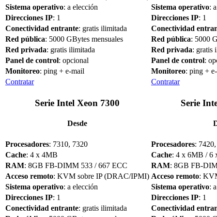
Sistema operativo
: a elección
Sistema operativo
: 
Direcciones IP
: 1
Direcciones IP
: 1
Conectividad entrante
: gratis ilimitada
Conectividad entra
Red pública
: 5000 GBytes mensuales
Red pública
: 5000 
Red privada
: gratis ilimitada
Red privada
: gratis 
Panel de control
: opcional
Panel de control
: op
Monitoreo
: ping + e-mail
Monitoreo
: ping + e
Contratar
Contratar
Serie Intel Xeon 7300
Serie Int
Desde
Procesadores
: 7310, 7320
Procesadores
: 7420
Cache
: 4 x 4MB
Cache
: 4 x 6MB / 6
RAM
: 8GB FB-DIMM 533 / 667 ECC
RAM
: 8GB FB-DI
Acceso remoto
: KVM sobre IP (DRAC/IPMI)
Acceso remoto
: KV
Sistema operativo
: a elección
Sistema operativo
: 
Direcciones IP
: 1
Direcciones IP
: 1
Conectividad entrante
: gratis ilimitada
Conectividad entra