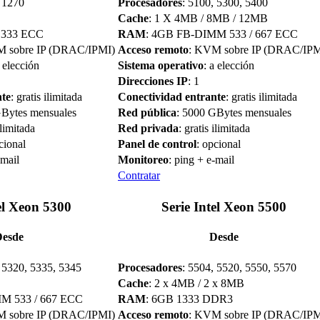
, 1270
Procesadores
: 5100, 5300, 5400
Cache
: 1 X 4MB / 8MB / 12MB
1333 ECC
RAM
: 4GB FB-DIMM 533 / 667 ECC
M sobre IP (DRAC/IPMI)
Acceso remoto
: KVM sobre IP (DRAC/IPM
a elección
Sistema operativo
: a elección
Direcciones IP
: 1
nte
: gratis ilimitada
Conectividad entrante
: gratis ilimitada
GBytes mensuales
Red pública
: 5000 GBytes mensuales
ilimitada
Red privada
: gratis ilimitada
cional
Panel de control
: opcional
-mail
Monitoreo
: ping + e-mail
Contratar
el Xeon 5300
Serie Intel Xeon 5500
Desde
Desde
, 5320, 5335, 5345
Procesadores
: 5504, 5520, 5550, 5570
Cache
: 2 x 4MB / 2 x 8MB
M 533 / 667 ECC
RAM
: 6GB 1333 DDR3
M sobre IP (DRAC/IPMI)
Acceso remoto
: KVM sobre IP (DRAC/IPM