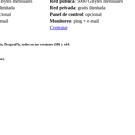
GBytes mensuales
Red pública
: 5000 GBytes mensuales
ilimitada
Red privada
: gratis ilimitada
cional
Panel de control
: opcional
-mail
Monitoreo
: ping + e-mail
Contratar
, DragonFly, todos en sus versiones i386 y x64.
so).