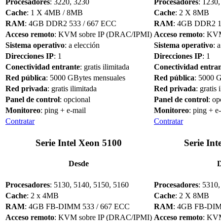
Procesadores
: 3220, 3230
Procesadores
: 1230
Cache
: 1 X 4MB / 8MB
Cache
: 2 X 8MB
RAM
: 4GB DDR2 533 / 667 ECC
RAM
: 4GB DDR2 
Acceso remoto
: KVM sobre IP (DRAC/IPMI)
Acceso remoto
: KV
Sistema operativo
: a elección
Sistema operativo
: 
Direcciones IP
: 1
Direcciones IP
: 1
Conectividad entrante
: gratis ilimitada
Conectividad entra
Red pública
: 5000 GBytes mensuales
Red pública
: 5000 
Red privada
: gratis ilimitada
Red privada
: gratis 
Panel de control
: opcional
Panel de control
: op
Monitoreo
: ping + e-mail
Monitoreo
: ping + e
Contratar
Contratar
Serie Intel Xeon 5100
Serie Int
Desde
Procesadores
: 5130, 5140, 5150, 5160
Procesadores
: 5310
Cache
: 2 x 4MB
Cache
: 2 X 8MB
RAM
: 4GB FB-DIMM 533 / 667 ECC
RAM
: 4GB FB-DIM
Acceso remoto
: KVM sobre IP (DRAC/IPMI)
Acceso remoto
: KV