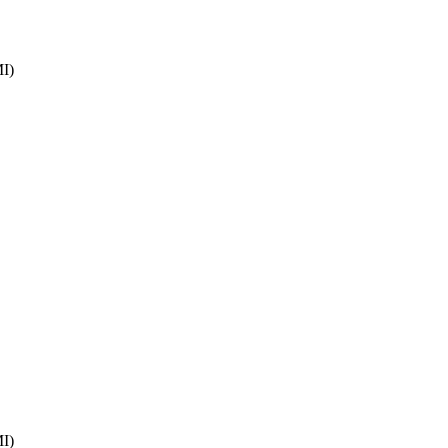
I)
I)