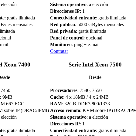
a elección
Sistema operativo
: a elección
Direcciones IP
: 1
nte
: gratis ilimitada
Conectividad entrante
: gratis ilimitada
GBytes mensuales
Red pública
: 5000 GBytes mensuales
ilimitada
Red privada
: gratis ilimitada
cional
Panel de control
: opcional
-mail
Monitoreo
: ping + e-mail
Contratar
el Xeon 7400
Serie Intel Xeon 7500
Desde
Desde
, 7450
Procesadores
: 7540, 7550
 x 9MB
Cache
: 4 x 18MB / 4 x 24MB
MM 667 ECC
RAM
: 32GB DDR3 800/1333
M sobre IP (DRAC/IPMI)
Acceso remoto
: KVM sobre IP (DRAC/IPM
a elección
Sistema operativo
: a elección
Direcciones IP
: 1
nte
: gratis ilimitada
Conectividad entrante
: gratis ilimitada