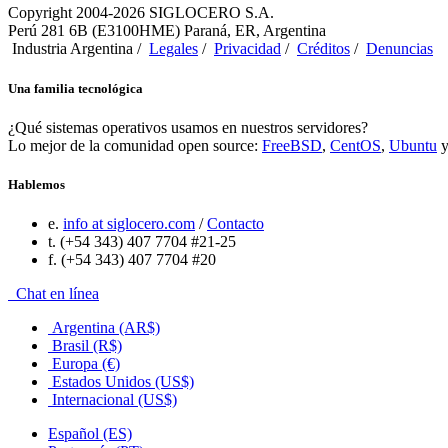
Copyright 2004-2026 SIGLOCERO S.A.
Perú 281 6B (E3100HME) Paraná, ER, Argentina
Industria Argentina /
Legales
/
Privacidad
/
Créditos
/
Denuncias
Una familia tecnológica
¿Qué sistemas operativos usamos en nuestros servidores?
Lo mejor de la comunidad open source:
FreeBSD
,
CentOS
,
Ubuntu
Hablemos
e.
info at siglocero.com
/
Contacto
t. (+54 343) 407 7704 #21-25
f. (+54 343) 407 7704 #20
Chat en línea
Argentina (AR$)
Brasil (R$)
Europa (€)
Estados Unidos (US$)
Internacional (US$)
Español (ES)