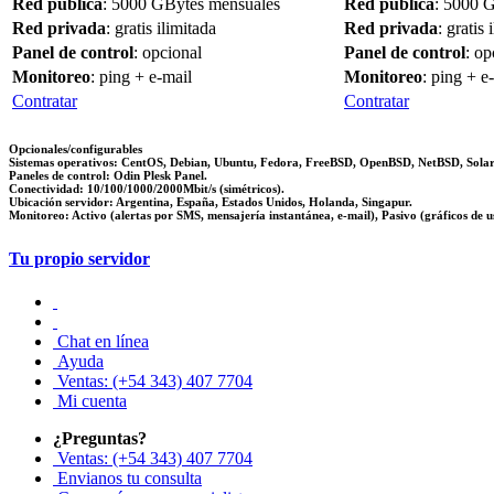
Red pública
: 5000 GBytes mensuales
Red pública
: 5000 
Red privada
: gratis ilimitada
Red privada
: gratis 
Panel de control
: opcional
Panel de control
: op
Monitoreo
: ping + e-mail
Monitoreo
: ping + e
Contratar
Contratar
Opcionales/configurables
Sistemas operativos: CentOS, Debian, Ubuntu, Fedora, FreeBSD, OpenBSD, NetBSD, Solaris
Paneles de control: Odin Plesk Panel.
Conectividad: 10/100/1000/2000Mbit/s (simétricos).
Ubicación servidor: Argentina, España, Estados Unidos, Holanda, Singapur.
Monitoreo: Activo (alertas por SMS, mensajería instantánea, e-mail), Pasivo (gráficos de u
Tu propio servidor
Chat en línea
Ayuda
Ventas: (+54 343) 407 7704
Mi cuenta
¿Preguntas?
Ventas: (+54 343) 407 7704
Envianos tu consulta