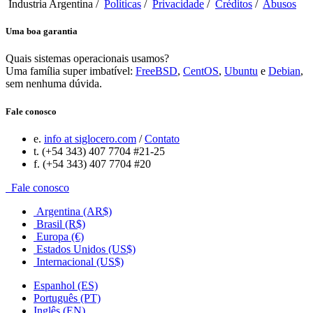
Industria Argentina /
Políticas
/
Privacidade
/
Créditos
/
Abusos
Uma boa garantia
Quais sistemas operacionais usamos?
Uma família super imbatível:
FreeBSD
,
CentOS
,
Ubuntu
e
Debian
,
sem nenhuma dúvida.
Fale conosco
e.
info at siglocero.com
/
Contato
t. (+54 343) 407 7704 #21-25
f. (+54 343) 407 7704 #20
Fale conosco
Argentina (AR$)
Brasil (R$)
Europa (€)
Estados Unidos (US$)
Internacional (US$)
Espanhol (ES)
Português (PT)
Inglês (EN)